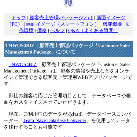
トップ
|
顧客売上管理パッケージとは
|
画面イメージ
（PC）
|
画面イメージ（スマートフォン）
|
機能概要
|
動
作環境
|
価格
|
ヘルプ
|
Q&A（よくある質問）
TNWOS4BIZ：顧客売上管理パッケージ「Customer Sales
Management Package」について
TNWOS4BIZ
：顧客売上管理パッケージ「Customer Sales
Management Package」は、顧客の情報や売上などをオンラ
インで管理できる顧客売上管理用WEBアプリパッケージで
す。
御社の顧客に応じた管理項目として、データベースや画
面をカスタマイズさせていただきます。
現在、ご利用中のデータがあれば、データベースコンバ
ーター「
Team-Nave DataBase Converter
」を使用してデータ
を移行することも可能です。