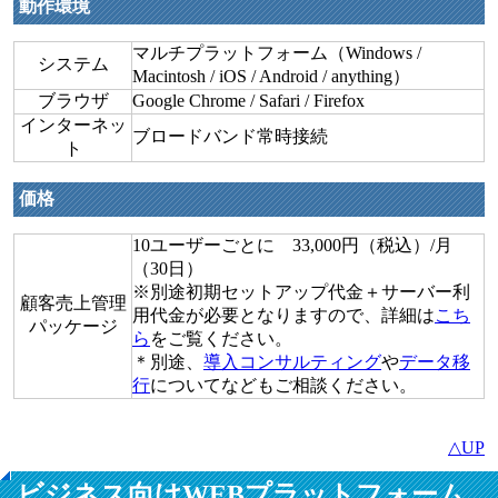
動作環境
マルチプラットフォーム（Windows /
システム
Macintosh / iOS / Android / anything）
ブラウザ
Google Chrome / Safari / Firefox
インターネッ
ブロードバンド常時接続
ト
価格
10ユーザーごとに 33,000円（税込）/月
（30日）
※別途初期セットアップ代金＋サーバー利
顧客売上管理
用代金が必要となりますので、詳細は
こち
パッケージ
ら
をご覧ください。
＊別途、
導入コンサルティング
や
データ移
行
についてなどもご相談ください。
△UP
ビジネス向けWEBプラットフォーム