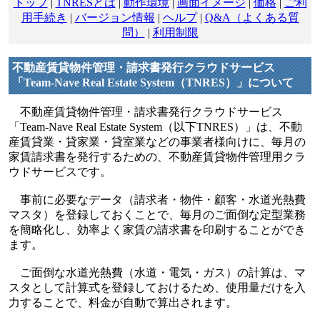
トップ
|
TNRESとは
|
動作環境
|
画面イメージ
|
価格
|
ご利
用手続き
|
バージョン情報
|
ヘルプ
|
Q&A（よくある質
問）
|
利用制限
不動産賃貸物件管理・請求書発行クラウドサービス
「Team-Nave Real Estate System（TNRES）」について
不動産賃貸物件管理・請求書発行クラウドサービス
「Team-Nave Real Estate System（以下TNRES）」は、不動
産賃貸業・貸家業・貸室業などの事業者様向けに、毎月の
家賃請求書を発行するための、不動産賃貸物件管理用クラ
ウドサービスです。
事前に必要なデータ（請求者・物件・顧客・水道光熱費
マスタ）を登録しておくことで、毎月のご面倒な定型業務
を簡略化し、効率よく家賃の請求書を印刷することができ
ます。
ご面倒な水道光熱費（水道・電気・ガス）の計算は、マ
スタとして計算式を登録しておけるため、使用量だけを入
力することで、料金が自動で算出されます。